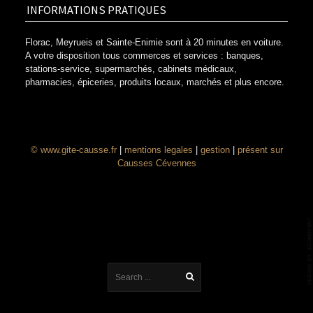
INFORMATIONS PRATIQUES
Florac, Meyrueis et Sainte-Enimie sont à 20 minutes en voiture.
A votre disposition tous commerces et services : banques,
stations-service, supermarchés, cabinets médicaux,
pharmacies, épiceries, produits locaux, marchés et plus encore.
© www.gite-causse.fr
|
mentions legales
|
gestion
|
présent sur
Causses Cévennes
En poursuivant votre navigation sur ce site, vous acceptez l'utilisation de
cookies.
En savoir plus